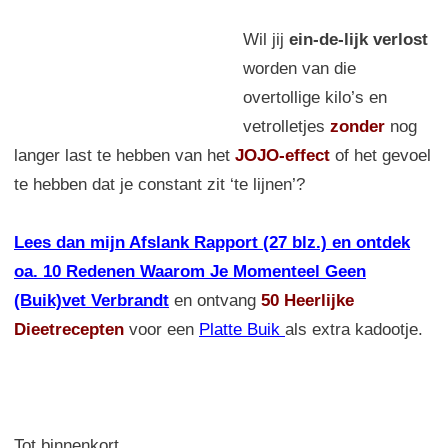
Wil jij
ein-de-lijk verlost
worden van die
overtollige kilo’s en
vetrolletjes
zonder
nog
langer last te hebben van het
JOJO-effect
of het gevoel
te hebben dat je constant zit ‘te lijnen’?
Lees dan mijn Afslank Rapport (27 blz.) en ontdek
oa. 10 Redenen Waarom Je Momenteel Geen
(Buik)vet Verbrandt
en ontvang
50 Heerlijke
Dieetrecepten
voor een
Platte Buik
als extra kadootje.
Tot binnenkort,