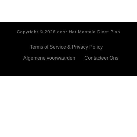
Copyright ©
2026
door Het Mentale Dieet Plan
Terms of Service & Privacy Policy
Algemene voorwaarden
Contacteer Ons
HetMentaleDieetPlan.com gebruikt cookies om je ervan te
verzekeren dat je de beste ervaring beleeft op onze website
Ok,prima!
Meer info
Privacy & Cookies Policy
Sluiten