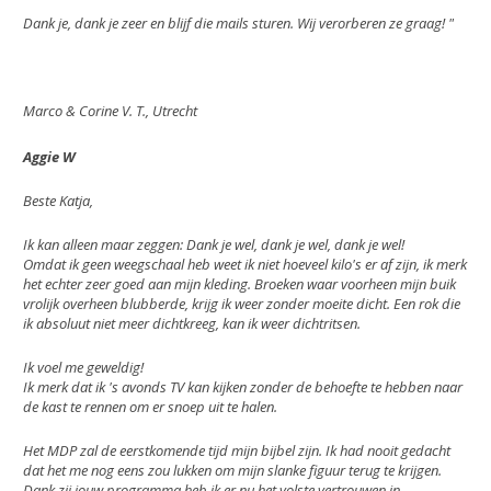
Dank je, dank je zeer en blijf die mails sturen. Wij verorberen ze graag! "
Marco & Corine V. T., Utrecht
Aggie W
Beste Katja,
Ik kan alleen maar zeggen: Dank je wel, dank je wel, dank je wel!
Omdat ik geen weegschaal heb weet ik niet hoeveel kilo's er af zijn, ik merk
het echter zeer goed aan mijn kleding. Broeken waar voorheen mijn buik
vrolijk overheen blubberde, krijg ik weer zonder moeite dicht. Een rok die
ik absoluut niet meer dichtkreeg, kan ik weer dichtritsen.
Ik voel me geweldig!
Ik merk dat ik 's avonds TV kan kijken zonder de behoefte te hebben naar
de kast te rennen om er snoep uit te halen.
Het MDP zal de eerstkomende tijd mijn bijbel zijn. Ik had nooit gedacht
dat het me nog eens zou lukken om mijn slanke figuur terug te krijgen.
Dank zij jouw programma heb ik er nu het volste vertrouwen in.