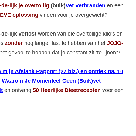
-de-lijk
je overtollig
(buik)
Vet Verbranden
en een
EVE oplossing
vinden voor je overgewicht?
-de-lijk verlost
worden van die overtollige kilo’s en
jes
zonder
nog langer last te hebben van het
JOJO-
het gevoel te hebben dat je constant zit ‘te lijnen’?
 mijn Afslank Rapport (27 blz.) en ontdek oa. 10
 Waarom Je Momenteel Geen (Buik)vet
t
en ontvang
50 Heerlijke Dieetrecepten
voor een