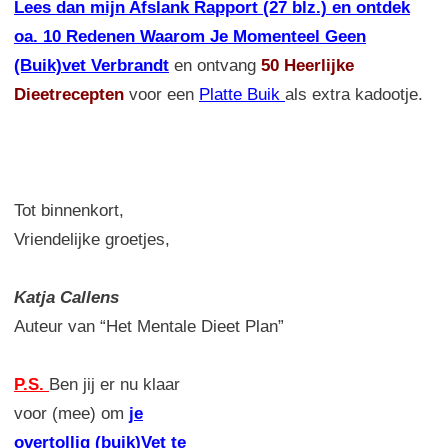
Lees dan mijn Afslank Rapport (27 blz.) en ontdek
oa. 10 Redenen Waarom Je Momenteel Geen
(Buik)vet Verbrandt
en ontvang
50 Heerlijke
Dieetrecepten
voor een
Platte Buik
als extra kadootje.
Tot binnenkort,
Vriendelijke groetjes,
Katja Callens
Auteur van “Het Mentale Dieet Plan”
P.S.
Ben jij er nu klaar
voor (mee) om
je
overtollig (buik)Vet te