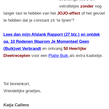
vetrolletjes
zonder
nog
langer last te hebben van het
JOJO-effect
of het gevoel
te hebben dat je constant zit ‘te lijnen’?
Lees dan mijn Afslank Rapport (27 blz.) en ontdek
oa. 10 Redenen Waarom Je Momenteel Geen
(Buik)vet Verbrandt
en ontvang
50 Heerlijke
Dieetrecepten
voor een
Platte Buik
als extra kadootje.
Tot binnenkort,
Vriendelijke groetjes,
Katja Callens