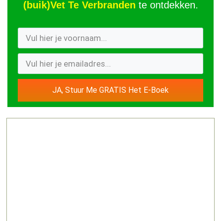
(buik)Vet Te Verbranden
te ontdekken.
JA, Stuur Me GRATIS Het E-Boek