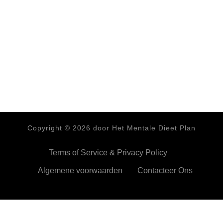
Copyright ©
2026
door Het Mentale Dieet Plan
Terms of Service & Privacy Policy
Algemene voorwaarden
Contacteer Ons
HetMentaleDieetPlan.com gebruikt cookies om je ervan te
verzekeren dat je de beste ervaring beleeft op onze website