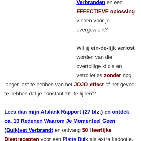
Verbranden
en een
EFFECTIEVE oplossing
vinden voor je
overgewicht?
Wil jij
ein-de-lijk verlost
worden van die
overtollige kilo’s en
vetrolletjes
zonder
nog
langer last te hebben van het
JOJO-effect
of het gevoel
te hebben dat je constant zit ‘te lijnen’?
Lees dan mijn Afslank Rapport (27 blz.) en ontdek
oa. 10 Redenen Waarom Je Momenteel Geen
(Buik)vet Verbrandt
en ontvang
50 Heerlijke
Dieetrecepten
voor een
Platte Buik
als extra kadootje.