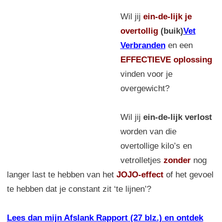
Wil jij
ein-de-lijk
je
overtollig
(buik)
Vet
Verbranden
en een
EFFECTIEVE oplossing
vinden voor je
overgewicht?
Wil jij
ein-de-lijk verlost
worden van die
overtollige kilo’s en
vetrolletjes
zonder
nog
langer last te hebben van het
JOJO-effect
of het gevoel
te hebben dat je constant zit ‘te lijnen’?
Lees dan mijn Afslank Rapport (27 blz.) en ontdek