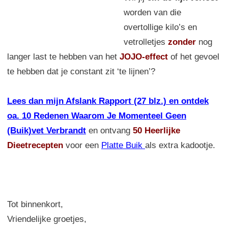
worden van die
overtollige kilo’s en
vetrolletjes
zonder
nog
langer last te hebben van het
JOJO-effect
of het gevoel
te hebben dat je constant zit ‘te lijnen’?
Lees dan mijn Afslank Rapport (27 blz.) en ontdek
oa. 10 Redenen Waarom Je Momenteel Geen
(Buik)vet Verbrandt
en ontvang
50 Heerlijke
Dieetrecepten
voor een
Platte Buik
als extra kadootje.
Tot binnenkort,
Vriendelijke groetjes,