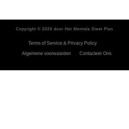
Copyright ©
2026
door Het Mentale Dieet Plan
Terms of Service & Privacy Policy
Algemene voorwaarden
Contacteer Ons
HetMentaleDieetPlan.com gebruikt cookies om je ervan te
verzekeren dat je de beste ervaring beleeft op onze website
Ok,prima!
Meer info
Privacy & Cookies Policy
Sluiten