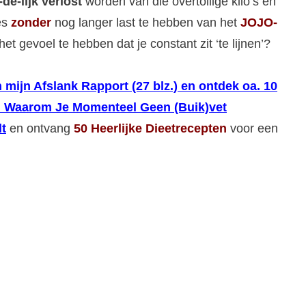
-de-lijk verlost
worden van die overtollige kilo’s en
jes
zonder
nog langer last te hebben van het
JOJO-
het gevoel te hebben dat je constant zit ‘te lijnen’?
 mijn Afslank Rapport (27 blz.) en ontdek oa. 10
 Waarom Je Momenteel Geen (Buik)vet
t
en ontvang
50 Heerlijke Dieetrecepten
voor een