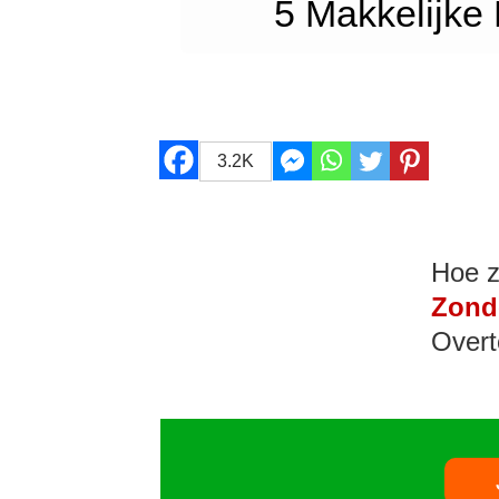
5 Makkelijke 
3.2K
Hoe z
Zond
Overt