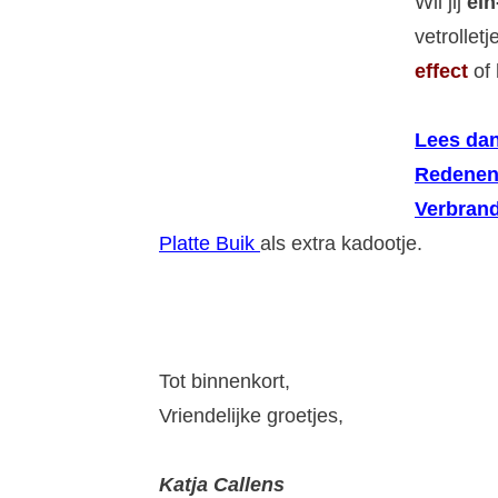
Wil jij
ein
vetrollet
effect
of 
Lees dan
Redenen
Verbrand
Platte Buik
als extra kadootje.
Tot binnenkort,
Vriendelijke groetjes,
Katja Callens