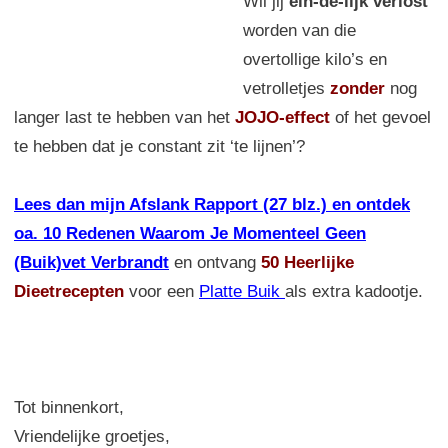
Wil jij
ein-de-lijk verlost
worden van die
overtollige kilo’s en
vetrolletjes
zonder
nog
langer last te hebben van het
JOJO-effect
of het gevoel
te hebben dat je constant zit ‘te lijnen’?
Lees dan mijn Afslank Rapport (27 blz.) en ontdek
oa. 10 Redenen Waarom Je Momenteel Geen
(Buik)vet Verbrandt
en ontvang
50 Heerlijke
Dieetrecepten
voor een
Platte Buik
als extra kadootje.
Tot binnenkort,
Vriendelijke groetjes,