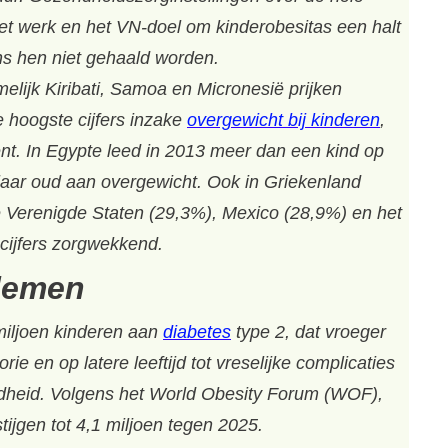
et werk en het VN-doel om kinderobesitas een halt
ns hen niet gehaald worden.
melijk Kiribati, Samoa en Micronesië prijken
e hoogste cijfers inzake
overgewicht bij kinderen
,
ent. In Egypte leed in 2013 meer dan een kind op
 jaar oud aan overgewicht. Ook in Griekenland
e Verenigde Staten (29,3%), Mexico (28,9%) en het
 cijfers zorgwekkend.
lemen
miljoen kinderen aan
diabetes
type 2, dat vroeger
ie en op latere leeftijd tot vreselijke complicaties
ndheid. Volgens het World Obesity Forum (WOF),
 stijgen tot 4,1 miljoen tegen 2025.