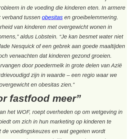
robleem in de voeding die kinderen eten. In armere
jk verband tussen
obesitas
en groeibelemmering.
heid van kinderen met overgewicht wonen in
mens,” aldus Lobstein. “Je kan besmet water niet
ade Nesquick of een gebrek aan goede maaltijden
toch verwachten dat kinderen gezond groeien.
ervangen door poedermelk in grote delen van Azië
erdrievoudigd zijn in waarde – een regio waar we
overgewicht en obesitas zien.”
r fastfood meer”
 van het WOF, roept overheden op om wetgeving in
biedt om zich in hun marketing op kinderen te
jft de voedingskeuzes en wat gegeten wordt