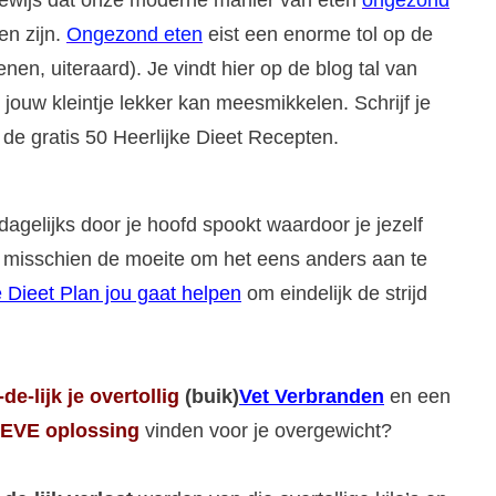
 bewijs dat onze moderne manier van eten
ongezond
en zijn.
Ongezond eten
eist een enorme tol op de
n, uiteraard). Je vindt hier op de blog tal van
ouw kleintje lekker kan meesmikkelen. Schrijf je
 de gratis 50 Heerlijke Dieet Recepten.
dagelijks door je hoofd spookt waardoor je jezelf
het misschien de moeite om het eens anders aan te
 Dieet Plan jou gaat helpen
om eindelijk de strijd
-de-lijk
je overtollig
(buik)
Vet Verbranden
en een
EVE oplossing
vinden voor je overgewicht?