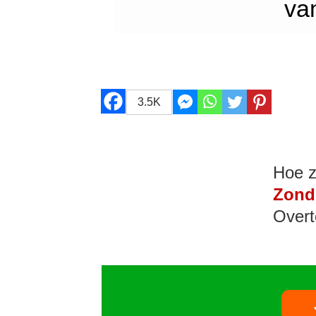
va
3.5K
Hoe z
Zond
Overt