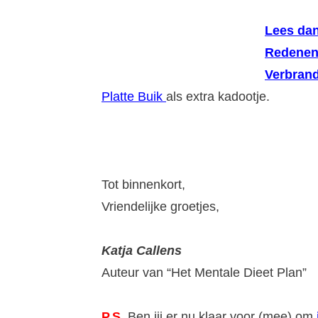
Lees dan
Redenen
Verbrand
Platte Buik
als extra kadootje.
Tot binnenkort,
Vriendelijke groetjes,
Katja Callens
Auteur van “Het Mentale Dieet Plan”
P.S.
Ben jij er nu klaar voor (mee) om