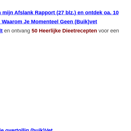
 mijn Afslank Rapport (27 blz.) en ontdek oa. 10
 Waarom Je Momenteel Geen (Buik)vet
t
en ontvang
50 Heerlijke Dieetrecepten
voor een
je overtollig (buik)Vet