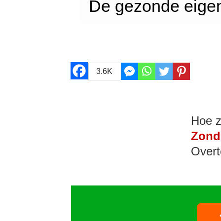
De gezonde eige
3.6K
Hoe z
Zond
Overt