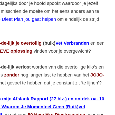
dagelijks door je hoofd spookt waardoor je jezelf
het misschien de moeite om het eens anders aan te
 Dieet Plan jou gaat helpen
om eindelijk de strijd
-de-lijk
je overtollig
(buik)
Vet Verbranden
en een
EVE oplossing
vinden voor je overgewicht?
-de-lijk verlost
worden van die overtollige kilo’s en
jes
zonder
nog langer last te hebben van het
JOJO-
het gevoel te hebben dat je constant zit ‘te lijnen’?
 mijn Afslank Rapport (27 blz.) en ontdek oa. 10
 Waarom Je Momenteel Geen (Buik)vet
t
en ontvang
50 Heerlijke Dieetrecepten
voor een