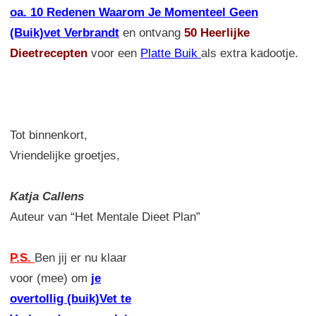
oa. 10 Redenen Waarom Je Momenteel Geen
(Buik)vet Verbrandt
en ontvang
50 Heerlijke
Dieetrecepten
voor een
Platte Buik
als extra kadootje.
Tot binnenkort,
Vriendelijke groetjes,
Katja Callens
Auteur van “Het Mentale Dieet Plan”
P.S.
Ben jij er nu klaar
voor (mee) om
je
overtollig (buik)Vet te