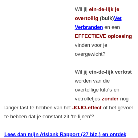
Wil jij
ein-de-lijk
je
overtollig
(buik)
Vet
Verbranden
en een
EFFECTIEVE oplossing
vinden voor je
overgewicht?
Wil jij
ein-de-lijk verlost
worden van die
overtollige kilo’s en
vetrolletjes
zonder
nog
langer last te hebben van het
JOJO-effect
of het gevoel
te hebben dat je constant zit ‘te lijnen’?
Lees dan mijn Afslank Rapport (27 blz.) en ontdek