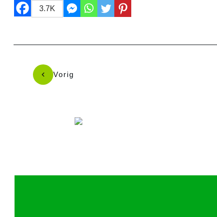
3.7K
Vorig