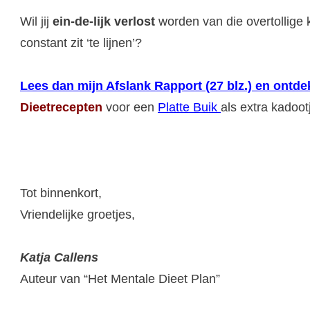
Wil jij
ein-de-lijk verlost
worden van die overtollige k
constant zit ‘te lijnen’?
Lees dan mijn Afslank Rapport (27 blz.) en ont
Dieetrecepten
voor een
Platte Buik
als extra kadoot
Tot binnenkort,
Vriendelijke groetjes,
Katja Callens
Auteur van “Het Mentale Dieet Plan”