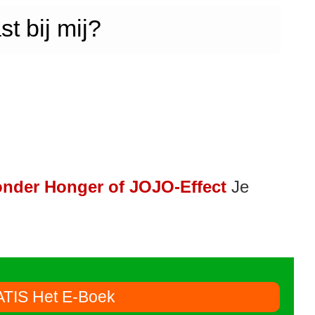
st bij mij?
nder Honger of JOJO-Effect
Je
ATIS Het E-Boek