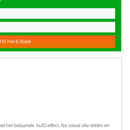
TIS Het E-Boek
et het befaamde JoJO-effect. Na zowat alle diëten en