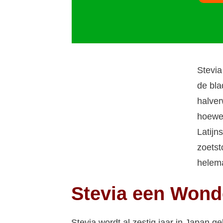
Stevia
de bla
halver
hoewel
Latijn
zoetst
helema
Stevia een Wond
Stevia wordt al zestig jaar in Japan ge