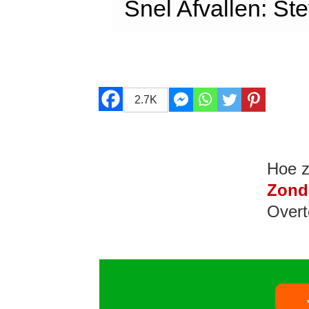
Snel Afvallen: St
2.7K
Hoe z
Zond
Overt