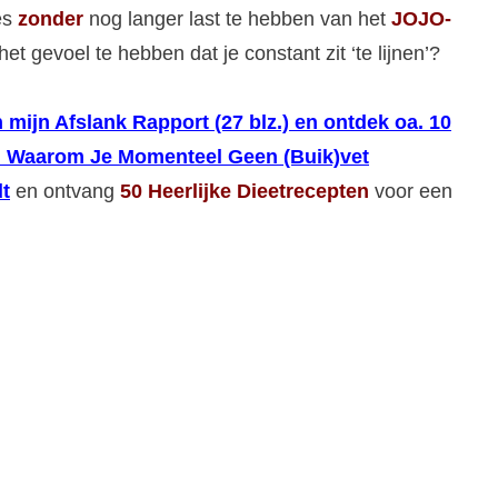
jes
zonder
nog langer last te hebben van het
JOJO-
het gevoel te hebben dat je constant zit ‘te lijnen’?
 mijn Afslank Rapport (27 blz.) en ontdek oa. 10
 Waarom Je Momenteel Geen (Buik)vet
t
en ontvang
50 Heerlijke Dieetrecepten
voor een