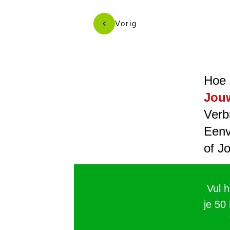
Vorig
Hoe 
Jouw
Verb
Eenv
of J
Vul 
je 50