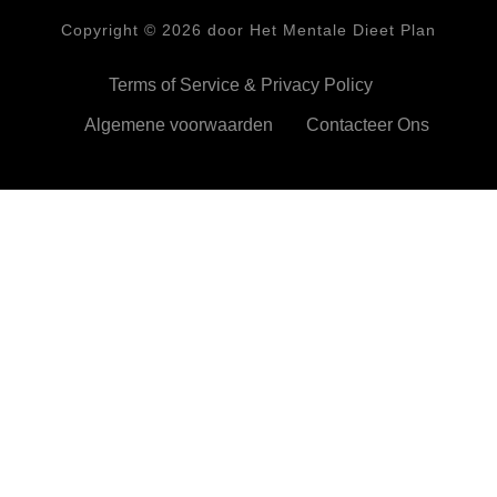
Copyright ©
2026
door Het Mentale Dieet Plan
Terms of Service & Privacy Policy
Algemene voorwaarden
Contacteer Ons
HetMentaleDieetPlan.com gebruikt cookies om je ervan te
verzekeren dat je de beste ervaring beleeft op onze website
Ok,prima!
Meer info
Privacy & Cookies Policy
Sluiten
Privacy Overview
This website uses cookies to improve your experience