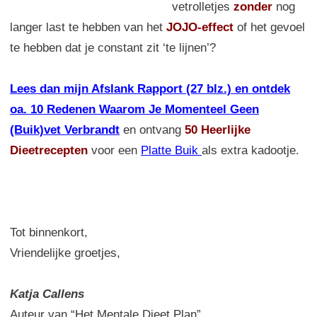
vetrolletjes
zonder
nog
langer last te hebben van het
JOJO-effect
of het gevoel
te hebben dat je constant zit ‘te lijnen’?
Lees dan mijn Afslank Rapport (27 blz.) en ontdek
oa. 10 Redenen Waarom Je Momenteel Geen
(Buik)vet Verbrandt
en ontvang
50 Heerlijke
Dieetrecepten
voor een
Platte Buik
als extra kadootje.
Tot binnenkort,
Vriendelijke groetjes,
Katja Callens
Auteur van “Het Mentale Dieet Plan”