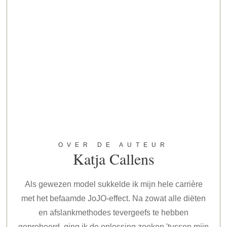
OVER DE AUTEUR
Katja Callens
Als gewezen model sukkelde ik mijn hele carrière
met het befaamde JoJO-effect. Na zowat alle diëten
en afslankmethodes tevergeefs te hebben
geprobeerd, ging ik de oplossing zoeken 'tussen mijn