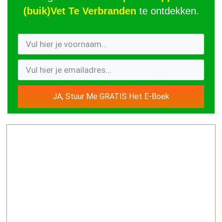
(buik)Vet Te Verbranden
te ontdekken.
JA, Stuur Me GRATIS Het E-Boek