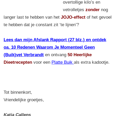
overtollige kilo’s en
vetrolletjes
zonder
nog
langer last te hebben van het
JOJO-effect
of het gevoel
te hebben dat je constant zit ‘te lijnen’?
Lees dan mijn Afslank Rapport (27 blz.) en ontdek
oa. 10 Redenen Waarom Je Momenteel Geen
(Buik)vet Verbrandt
en ontvang
50 Heerlijke
Dieetrecepten
voor een
Platte Buik
als extra kadootje.
Tot binnenkort,
Vriendelijke groetjes,
Katja Callens