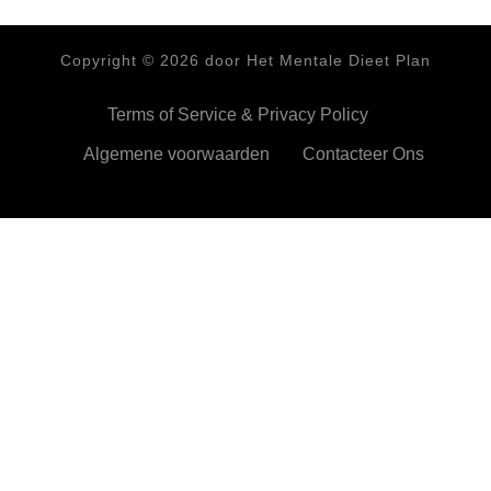
Copyright ©
2026
door Het Mentale Dieet Plan
Terms of Service & Privacy Policy
Algemene voorwaarden
Contacteer Ons
HetMentaleDieetPlan.com gebruikt cookies om je ervan te
verzekeren dat je de beste ervaring beleeft op onze website
Ok,prima!
Meer info
Privacy & Cookies Policy
Sluiten
Privacy Overview