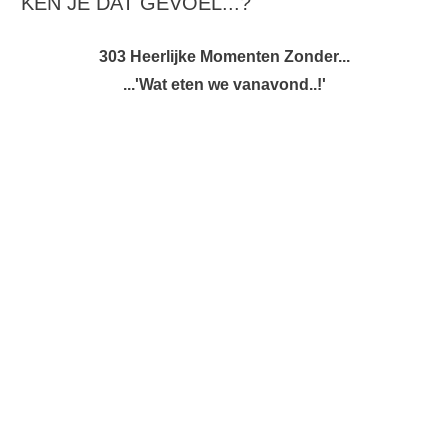
KEN JE DAT GEVOEL...?
303 Heerlijke Momenten Zonder...
...'Wat eten we vanavond..!'