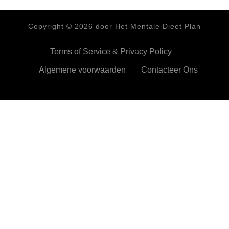
Copyright ©
2026
door Het Mentale Dieet Plan
Terms of Service & Privacy Policy
Algemene voorwaarden
Contacteer Ons
HetMentaleDieetPlan.com gebruikt cookies om je ervan te
verzekeren dat je de beste ervaring beleeft op onze website
Ok,prima!
Meer info
Privacy & Cookies Policy
Sluiten
Privacy Overview