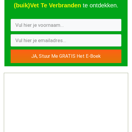
(buik)Vet Te Verbranden
te ontdekken.
JA, Stuur Me GRATIS Het E-Boek