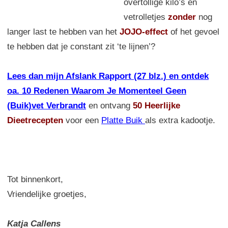
overtollige kilo’s en
vetrolletjes
zonder
nog
langer last te hebben van het
JOJO-effect
of het gevoel
te hebben dat je constant zit ‘te lijnen’?
Lees dan mijn Afslank Rapport (27 blz.) en ontdek
oa. 10 Redenen Waarom Je Momenteel Geen
(Buik)vet Verbrandt
en ontvang
50 Heerlijke
Dieetrecepten
voor een
Platte Buik
als extra kadootje.
Tot binnenkort,
Vriendelijke groetjes,
Katja Callens