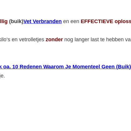
llig
(buik)
Vet Verbranden
en een
EFFECTIEVE oploss
ilo’s en vetrolletjes
zonder
nog langer last te hebben v
dek oa. 10 Redenen Waarom Je Momenteel Geen (Buik)
je.