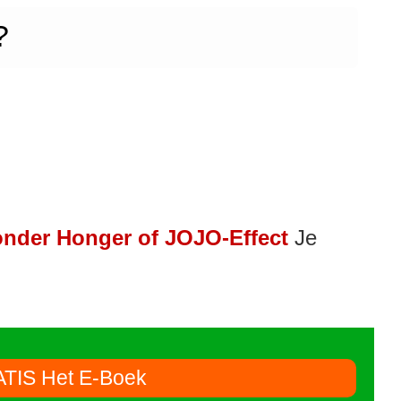
?
nder Honger of JOJO-Effect
Je
ATIS Het E-Boek