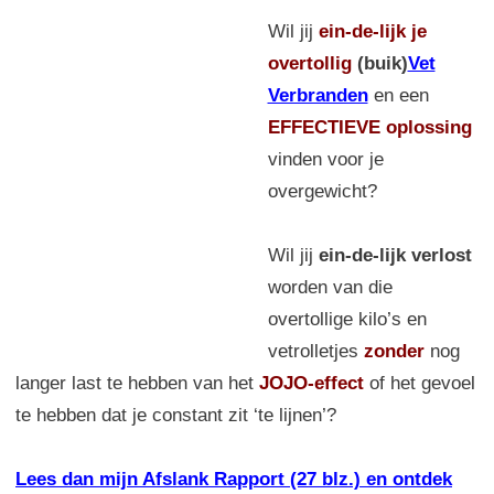
Wil jij
ein-de-lijk
je
overtollig
(buik)
Vet
Verbranden
en een
EFFECTIEVE oplossing
vinden voor je
overgewicht?
Wil jij
ein-de-lijk verlost
worden van die
overtollige kilo’s en
vetrolletjes
zonder
nog
langer last te hebben van het
JOJO-effect
of het gevoel
te hebben dat je constant zit ‘te lijnen’?
Lees dan mijn Afslank Rapport (27 blz.) en ontdek