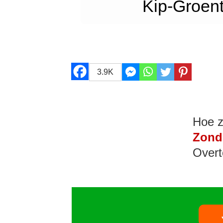
Kip-Groen
3.9K
Hoe z
Zond
Overt