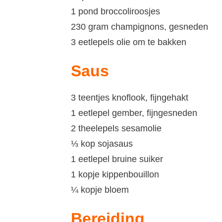
1 pond broccoliroosjes
230 gram champignons, gesneden
3 eetlepels olie om te bakken
Saus
3 teentjes knoflook, fijngehakt
1 eetlepel gember, fijngesneden
2 theelepels sesamolie
⅓ kop sojasaus
1 eetlepel bruine suiker
1 kopje kippenbouillon
¼ kopje bloem
Bereiding