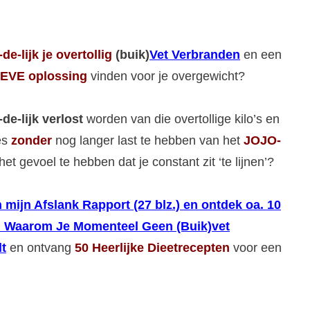
-de-lijk
je overtollig
(buik)
Vet Verbranden
en een
EVE oplossing
vinden voor je overgewicht?
-de-lijk verlost
worden van die overtollige kilo’s en
jes
zonder
nog langer last te hebben van het
JOJO-
het gevoel te hebben dat je constant zit ‘te lijnen’?
 mijn Afslank Rapport (27 blz.) en ontdek oa. 10
 Waarom Je Momenteel Geen (Buik)vet
t
en ontvang
50 Heerlijke Dieetrecepten
voor een