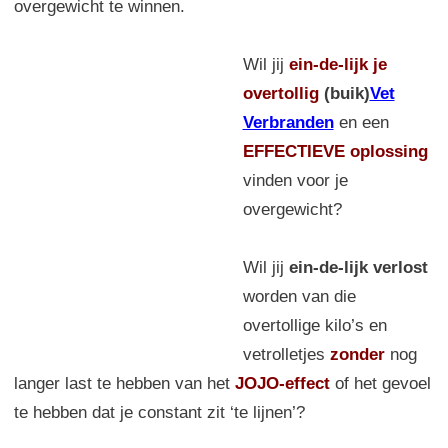
overgewicht te winnen.
Wil jij
ein-de-lijk
je
overtollig
(buik)
Vet
Verbranden
en een
EFFECTIEVE oplossing
vinden voor je
overgewicht?
Wil jij
ein-de-lijk verlost
worden van die
overtollige kilo’s en
vetrolletjes
zonder
nog
langer last te hebben van het
JOJO-effect
of het gevoel
te hebben dat je constant zit ‘te lijnen’?