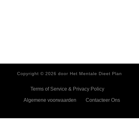
Copyright ©
2026
door Het Mentale Dieet Plan
Terms of Service & Privacy Policy
Algemene voorwaarden
Contacteer Ons
HetMentaleDieetPlan.com gebruikt cookies om je ervan te
verzekeren dat je de beste ervaring beleeft op onze website