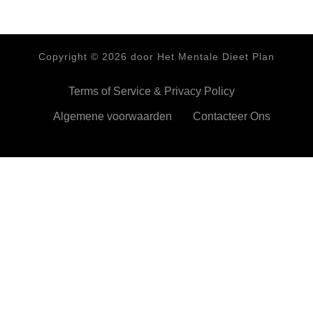
Copyright ©
2026
door Het Mentale Dieet Plan
Terms of Service & Privacy Policy
Algemene voorwaarden
Contacteer Ons
HetMentaleDieetPlan.com gebruikt cookies om je ervan te
verzekeren dat je de beste ervaring beleeft op onze website
Ok,prima!
Meer info
Privacy & Cookies Policy
Sluiten