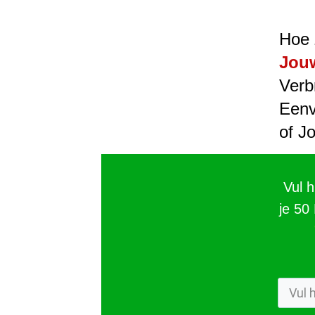
Hoe 
Jouw
Verb
Eenv
of J
Vul 
je 50