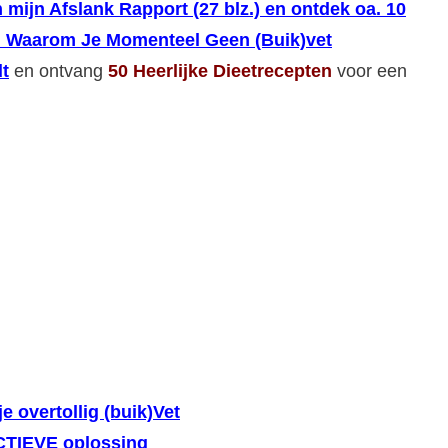
 mijn Afslank Rapport (27 blz.) en ontdek oa. 10
 Waarom Je Momenteel Geen (Buik)vet
t
en ontvang
50 Heerlijke Dieetrecepten
voor een
je overtollig (buik)Vet
ECTIEVE oplossing