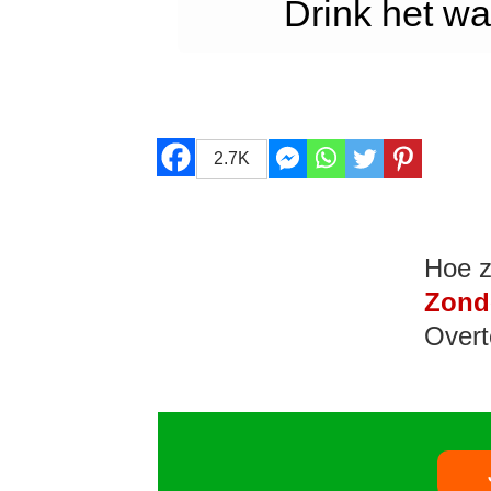
Drink het wa
2.7K
Hoe z
Zond
Overt