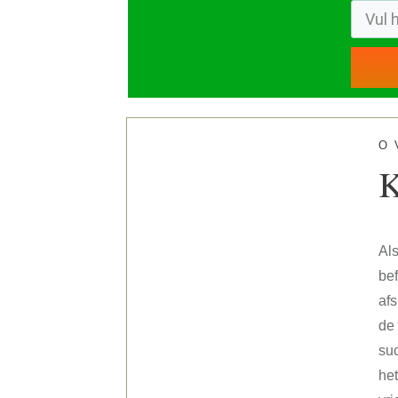
O
K
Als
bef
af
de 
suc
het