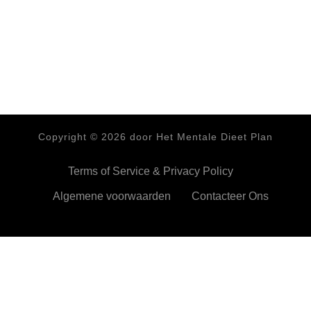
Copyright ©
2026
door Het Mentale Dieet Plan
Terms of Service & Privacy Policy
Algemene voorwaarden
Contacteer Ons
HetMentaleDieetPlan.com gebruikt cookies om je ervan te
verzekeren dat je de beste ervaring beleeft op onze website
Ok,prima!
Meer info
Privacy & Cookies Policy