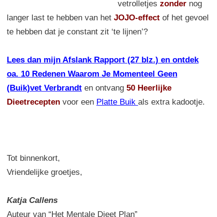
vetrolletjes
zonder
nog
langer last te hebben van het
JOJO-effect
of het gevoel
te hebben dat je constant zit ‘te lijnen’?
Lees dan mijn Afslank Rapport (27 blz.) en ontdek
oa. 10 Redenen Waarom Je Momenteel Geen
(Buik)vet Verbrandt
en ontvang
50 Heerlijke
Dieetrecepten
voor een
Platte Buik
als extra kadootje.
Tot binnenkort,
Vriendelijke groetjes,
Katja Callens
Auteur van “Het Mentale Dieet Plan”