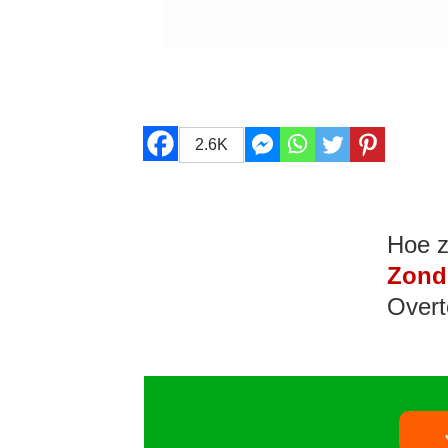
2.6K
Hoe z
Zond
Overt