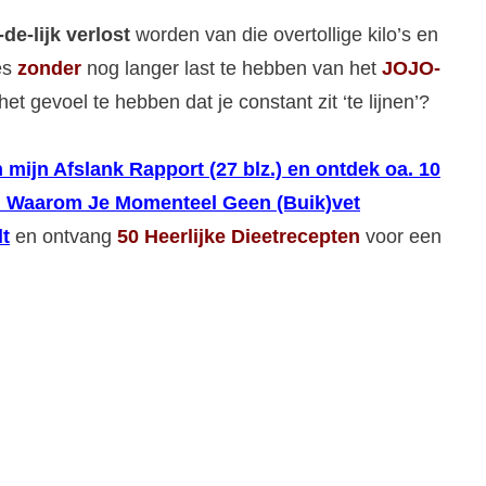
-de-lijk verlost
worden van die overtollige kilo’s en
jes
zonder
nog langer last te hebben van het
JOJO-
het gevoel te hebben dat je constant zit ‘te lijnen’?
 mijn Afslank Rapport (27 blz.) en ontdek oa. 10
 Waarom Je Momenteel Geen (Buik)vet
t
en ontvang
50 Heerlijke Dieetrecepten
voor een