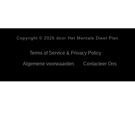
Copyright ©
2026
door Het Mentale Dieet Plan
Terms of Service & Privacy Policy
Algemene voorwaarden
Contacteer Ons
HetMentaleDieetPlan.com gebruikt cookies om je ervan te
verzekeren dat je de beste ervaring beleeft op onze website
Ok,prima!
Meer info
Privacy & Cookies Policy