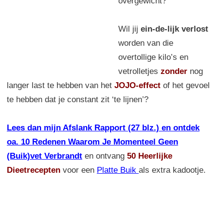
overgewicht?
Wil jij
ein-de-lijk verlost
worden van die
overtollige kilo’s en
vetrolletjes
zonder
nog
langer last te hebben van het
JOJO-effect
of het gevoel
te hebben dat je constant zit ‘te lijnen’?
Lees dan mijn Afslank Rapport (27 blz.) en ontdek
oa. 10 Redenen Waarom Je Momenteel Geen
(Buik)vet Verbrandt
en ontvang
50 Heerlijke
Dieetrecepten
voor een
Platte Buik
als extra kadootje.