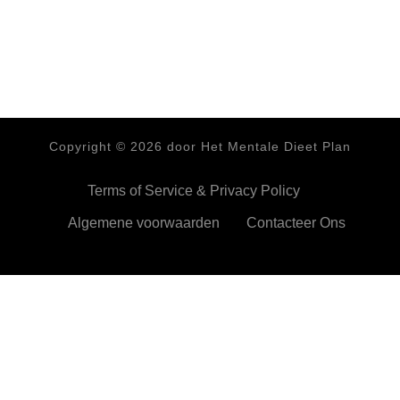
Copyright ©
2026
door Het Mentale Dieet Plan
Terms of Service & Privacy Policy
Algemene voorwaarden
Contacteer Ons
HetMentaleDieetPlan.com gebruikt cookies om je ervan te
verzekeren dat je de beste ervaring beleeft op onze website
Ok,prima!
Meer info
Privacy & Cookies Policy