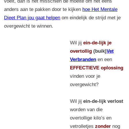
voelt, dan is het misschien de moeite om het eens
anders aan te pakken door te kijken
hoe Het Mentale
Dieet Plan jou gaat helpen
om eindelijk de strijd met je
overgewicht te winnen.
Wil jij
ein-de-lijk
je
overtollig
(buik)
Vet
Verbranden
en een
EFFECTIEVE oplossing
vinden voor je
overgewicht?
Wil jij
ein-de-lijk verlost
worden van die
overtollige kilo’s en
vetrolletjes
zonder
nog