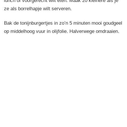
lunch of voorgerecht wilt eten. Maak 20 kleinere als je
ze als borrelhapje wilt serveren.
Bak de tonijnburgertjes in zo’n 5 minuten mooi goudgeel
op middelhoog vuur in olijfolie. Halverwege omdraaien.