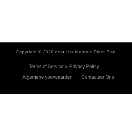
Copyright ©
2026
door Het Mentale Dieet Plan
Terms of Service & Privacy Policy
Algemene voorwaarden
Contacteer Ons
HetMentaleDieetPlan.com gebruikt cookies om je ervan te
verzekeren dat je de beste ervaring beleeft op onze website
Ok,prima!
Meer info
Privacy & Cookies Policy