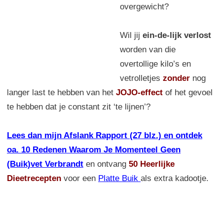
overgewicht?
Wil jij
ein-de-lijk verlost
worden van die
overtollige kilo’s en
vetrolletjes
zonder
nog
langer last te hebben van het
JOJO-effect
of het gevoel
te hebben dat je constant zit ‘te lijnen’?
Lees dan mijn Afslank Rapport (27 blz.) en ontdek
oa. 10 Redenen Waarom Je Momenteel Geen
(Buik)vet Verbrandt
en ontvang
50 Heerlijke
Dieetrecepten
voor een
Platte Buik
als extra kadootje.