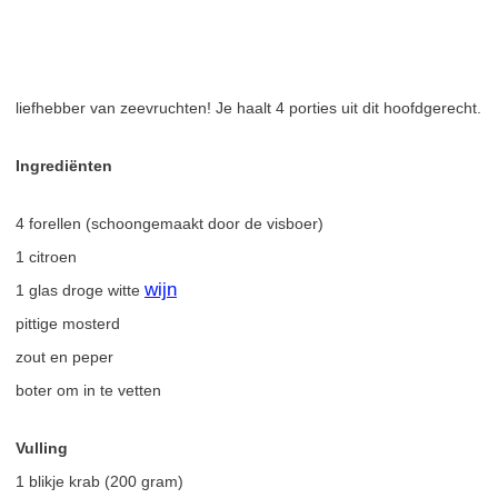
liefhebber van zeevruchten! Je haalt 4 porties uit dit hoofdgerecht.
Ingrediënten
4 forellen (schoongemaakt door de visboer)
1 citroen
wijn
1 glas droge witte
pittige mosterd
zout en peper
boter om in te vetten
Vulling
1 blikje krab (200 gram)