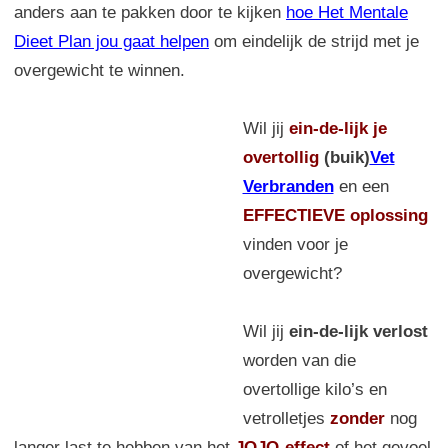
anders aan te pakken door te kijken
hoe Het Mentale
Dieet Plan jou gaat helpen
om eindelijk de strijd met je
overgewicht te winnen.
Wil jij
ein-de-lijk
je
overtollig
(buik)
Vet
Verbranden
en een
EFFECTIEVE oplossing
vinden voor je
overgewicht?
Wil jij
ein-de-lijk verlost
worden van die
overtollige kilo’s en
vetrolletjes
zonder
nog
langer last te hebben van het
JOJO-effect
of het gevoel