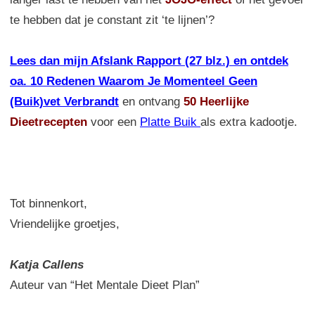
te hebben dat je constant zit ‘te lijnen’?
Lees dan mijn Afslank Rapport (27 blz.) en ontdek
oa. 10 Redenen Waarom Je Momenteel Geen
(Buik)vet Verbrandt
en ontvang
50 Heerlijke
Dieetrecepten
voor een
Platte Buik
als extra kadootje.
Tot binnenkort,
Vriendelijke groetjes,
Katja Callens
Auteur van “Het Mentale Dieet Plan”