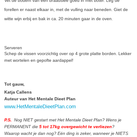
Vet de bodem van een braadslee goed in met boter. Leg de
forellen er naast elkaar in, met de vulling naar beneden. Giet de
witte wijn erbij en bak in ca. 20 minuten gaar in de oven.
Serveren
Schep de vissen voorzichtig over op 4 grote platte borden. Lekker
met wortelen en gepofte aardappel!
Tot gauw,
Katja Callens
Auteur van Het Mentale Dieet Plan
www.HetMentaleDieetPlan.com
P.S.
Nog NIET gestart met Het Mentale Dieet Plan? Wens je
PERMANENT die
5 tot 17kg overgewicht te verliezen
?
Waarop wacht je dan nog? Eén ding is zeker, wanneer je NIETS