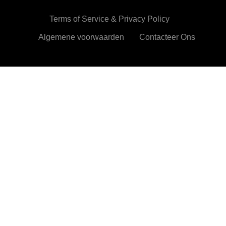
Terms of Service & Privacy Policy
Algemene voorwaarden
Contacteer Ons
HetMentaleDieetPlan.com gebruikt cookies om je ervan te
verzekeren dat je de beste ervaring beleeft op onze website
Ok,prima!
Meer info
Privacy & Cookies Policy
Sluiten
Privacy Overview
This website uses cookies to improve your experience
while you navigate through the website. Out of these, the