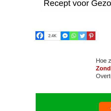
Recept voor Gez
2.4K
Hoe z
Zond
Overt