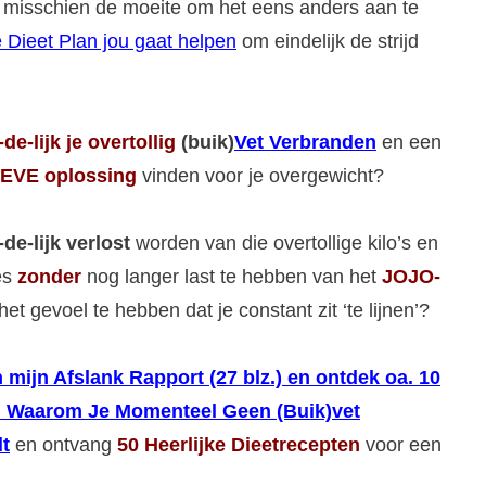
het misschien de moeite om het eens anders aan te
 Dieet Plan jou gaat helpen
om eindelijk de strijd
-de-lijk
je overtollig
(buik)
Vet Verbranden
en een
EVE oplossing
vinden voor je overgewicht?
-de-lijk verlost
worden van die overtollige kilo’s en
jes
zonder
nog langer last te hebben van het
JOJO-
het gevoel te hebben dat je constant zit ‘te lijnen’?
 mijn Afslank Rapport (27 blz.) en ontdek oa. 10
 Waarom Je Momenteel Geen (Buik)vet
t
en ontvang
50 Heerlijke Dieetrecepten
voor een