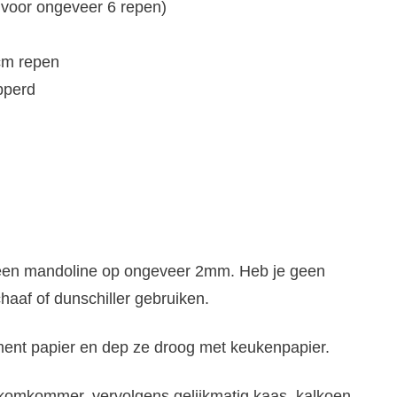
voor ongeveer 6 repen)
cm repen
pperd
 een mandoline op ongeveer 2mm. Heb je geen
aaf of dunschiller gebruiken.
nt papier en dep ze droog met keukenpapier.
 komkommer, vervolgens gelijkmatig kaas, kalkoen,