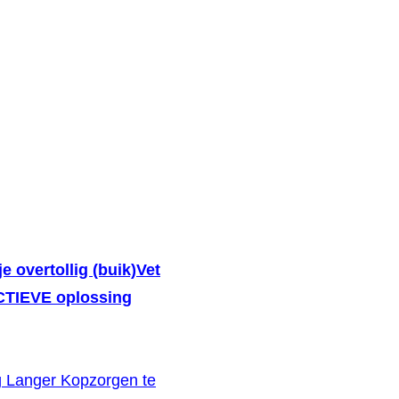
je overtollig (buik)Vet
ECTIEVE oplossing
g Langer Kopzorgen te