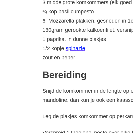
3 middelgrote komkommers (elk goed 
¼ kop basilicumpesto
6 Mozzarella plakken, gesneden in 1
180gram gerookte kalkoenfilet, versni
1 paprika, in dunne plakjes
1/2 kopje
spinazie
zout en peper
Bereiding
Snijd de komkommer in de lengte op
mandoline, dan kun je ook een kaassch
Leg de plakjes komkommer op perkame
Verspreid 1 theelepel pesto over elke