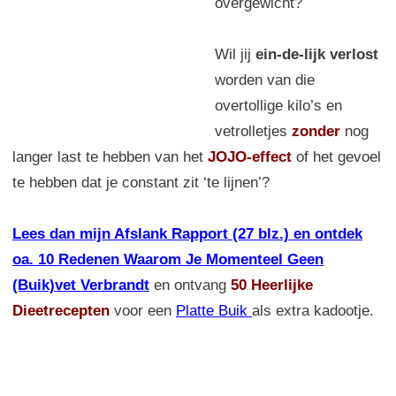
overgewicht?
Wil jij
ein-de-lijk verlost
worden van die
overtollige kilo’s en
vetrolletjes
zonder
nog
langer last te hebben van het
JOJO-effect
of het gevoel
te hebben dat je constant zit ‘te lijnen’?
Lees dan mijn Afslank Rapport (27 blz.) en ontdek
oa. 10 Redenen Waarom Je Momenteel Geen
(Buik)vet Verbrandt
en ontvang
50 Heerlijke
Dieetrecepten
voor een
Platte Buik
als extra kadootje.