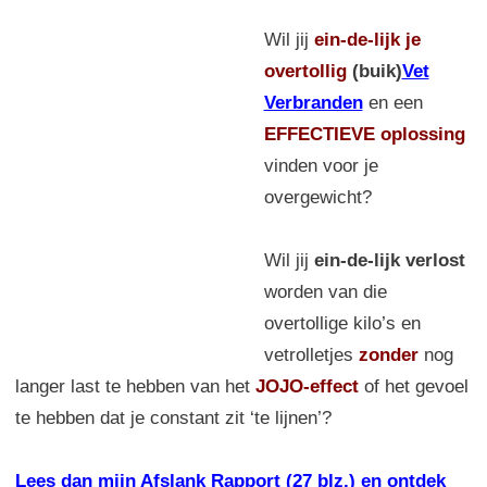
Wil jij
ein-de-lijk
je
overtollig
(buik)
Vet
Verbranden
en een
EFFECTIEVE oplossing
vinden voor je
overgewicht?
Wil jij
ein-de-lijk verlost
worden van die
overtollige kilo’s en
vetrolletjes
zonder
nog
langer last te hebben van het
JOJO-effect
of het gevoel
te hebben dat je constant zit ‘te lijnen’?
Lees dan mijn Afslank Rapport (27 blz.) en ontdek