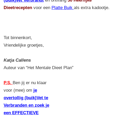
(Buik)vet Verbrandt
en ontvang
50 Heerlijke
Dieetrecepten
voor een
Platte Buik
als extra kadootje.
Tot binnenkort,
Vriendelijke groetjes,
Katja Callens
Auteur van “Het Mentale Dieet Plan”
P.S.
Ben jij er nu klaar
voor (mee) om
je
overtollig (buik)Vet te
Verbranden en zoek je
een EFFECTIEVE