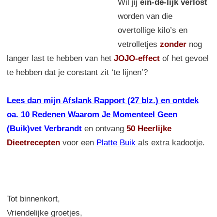
Wil jij
ein-de-lijk verlost
worden van die
overtollige kilo’s en
vetrolletjes
zonder
nog
langer last te hebben van het
JOJO-effect
of het gevoel
te hebben dat je constant zit ‘te lijnen’?
Lees dan mijn Afslank Rapport (27 blz.) en ontdek
oa. 10 Redenen Waarom Je Momenteel Geen
(Buik)vet Verbrandt
en ontvang
50 Heerlijke
Dieetrecepten
voor een
Platte Buik
als extra kadootje.
Tot binnenkort,
Vriendelijke groetjes,