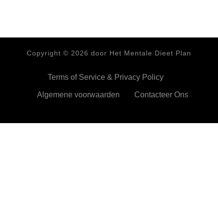
Copyright ©
2026
door Het Mentale Dieet Plan
Terms of Service & Privacy Policy
Algemene voorwaarden
Contacteer Ons
HetMentaleDieetPlan.com gebruikt cookies om je ervan te
verzekeren dat je de beste ervaring beleeft op onze website
Ok,prima!
Meer info
Privacy & Cookies Policy