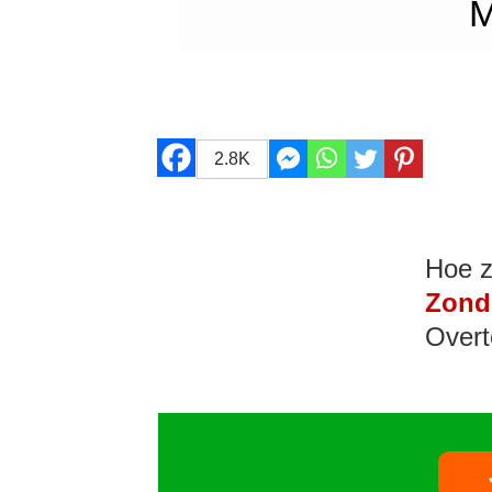
M
2.8K
Hoe z
Zond
Overt