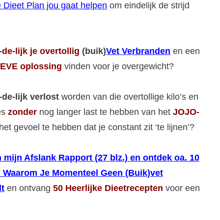
 Dieet Plan jou gaat helpen
om eindelijk de strijd
-de-lijk
je overtollig
(buik)
Vet Verbranden
en een
EVE oplossing
vinden voor je overgewicht?
-de-lijk verlost
worden van die overtollige kilo’s en
jes
zonder
nog langer last te hebben van het
JOJO-
het gevoel te hebben dat je constant zit ‘te lijnen’?
 mijn Afslank Rapport (27 blz.) en ontdek oa. 10
 Waarom Je Momenteel Geen (Buik)vet
t
en ontvang
50 Heerlijke Dieetrecepten
voor een