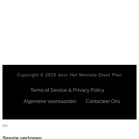
Copyright ©
2026
door Het Mentale Dieet Plan
Terms of Service & Privacy Policy
Algemene voorwaarden
Contacteer Ons
Dialoogvenster
sluiten
Sessie verlopen