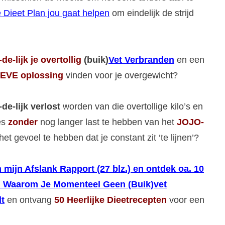
 Dieet Plan jou gaat helpen
om eindelijk de strijd
-de-lijk
je overtollig
(buik)
Vet Verbranden
en een
EVE oplossing
vinden voor je overgewicht?
-de-lijk verlost
worden van die overtollige kilo’s en
jes
zonder
nog langer last te hebben van het
JOJO-
het gevoel te hebben dat je constant zit ‘te lijnen’?
 mijn Afslank Rapport (27 blz.) en ontdek oa. 10
 Waarom Je Momenteel Geen (Buik)vet
t
en ontvang
50 Heerlijke Dieetrecepten
voor een