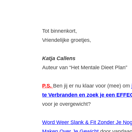
Tot binnenkort,
Vriendelijke groetjes,
Katja Callens
Auteur van “Het Mentale Dieet Plan”
P.S.
Ben jij er nu klaar voor (mee) om
te Verbranden en zoek je een EFF
voor je overgewicht?
Word Weer Slank & Fit Zonder Je No
Maken Over Je Gewicht
door vandaa