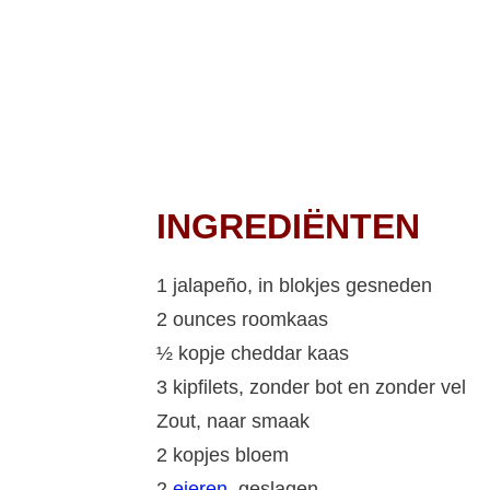
INGREDIËNTEN
1 jalapeño, in blokjes gesneden
2 ounces roomkaas
½ kopje cheddar kaas
3 kipfilets, zonder bot en zonder vel
Zout, naar smaak
2 kopjes bloem
2
eieren
, geslagen