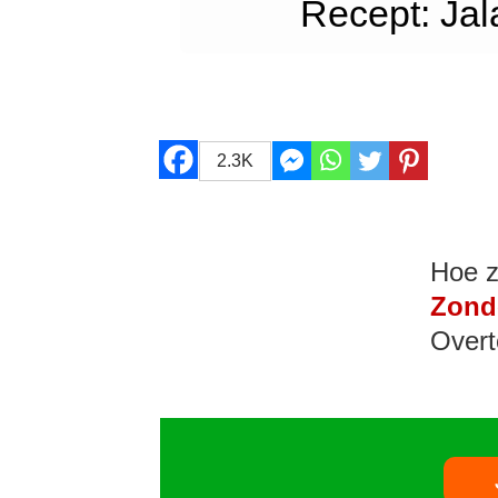
Recept: Ja
2.3K
Hoe z
Zond
Overt