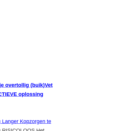
je overtollig (buik)Vet
ECTIEVE oplossing
g Langer Kopzorgen te
g RISICOLOOS Het