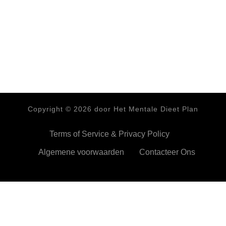
Copyright ©
2026
door Het Mentale Dieet Plan
Terms of Service & Privacy Policy
Algemene voorwaarden
Contacteer Ons
HetMentaleDieetPlan.com gebruikt cookies om je ervan te
verzekeren dat je de beste ervaring beleeft op onze website
Ok,prima!
Meer info