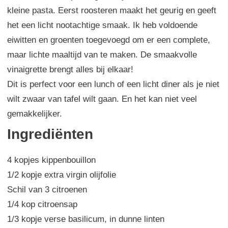
kleine
pasta.
Eerst
roosteren
maakt het
geurig
en geeft
het een
licht nootachtige
smaak.
Ik heb
voldoende
eiwitten
en groenten
toegevoegd
om er een
complete,
maar
lichte maaltijd van
te maken. De
smaakvolle
vinaigrette
brengt alles bij elkaar
!
Dit is perfect voor
een
lunch
of
een licht
diner
als je
niet
wilt
zwaar van tafel wilt gaan
.
En het kan
niet
veel
gemakkelijker
.
Ingrediënten
4 kopjes kippenbouillon
1/2 kopje extra virgin olijfolie
Schil van 3 citroenen
1/4 kop citroensap
1/3 kopje verse basilicum, in dunne linten