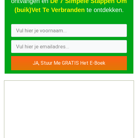
ontvangen en
De 7 Simpele Stappen Om
(buik)Vet Te Verbranden
te ontdekken.
JA, Stuur Me GRATIS Het E-Boek