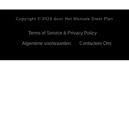
Copyright ©
2026
door Het Mentale Dieet Plan
Terms of Service & Privacy Policy
Algemene voorwaarden
Contacteer Ons
HetMentaleDieetPlan.com gebruikt cookies om je ervan te
verzekeren dat je de beste ervaring beleeft op onze website
Ok,prima!
Meer info
Privacy & Cookies Policy
Sluiten
Privacy Overview