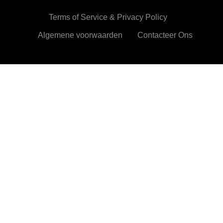
Terms of Service & Privacy Policy
Algemene voorwaarden
Contacteer Ons
HetMentaleDieetPlan.com gebruikt cookies om je ervan te
verzekeren dat je de beste ervaring beleeft op onze website
Ok,prima!
Meer info
Privacy & Cookies Policy
Sluiten
Privacy Overview
This website uses cookies to improve your experience
while you navigate through the website. Out of these, the