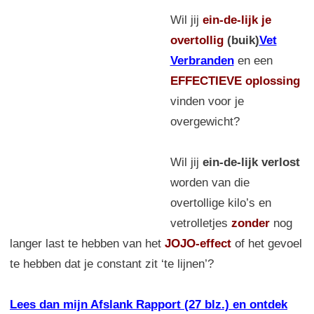
Wil jij
ein-de-lijk
je
overtollig
(buik)
Vet
Verbranden
en een
EFFECTIEVE oplossing
vinden voor je
overgewicht?
Wil jij
ein-de-lijk verlost
worden van die
overtollige kilo’s en
vetrolletjes
zonder
nog
langer last te hebben van het
JOJO-effect
of het gevoel
te hebben dat je constant zit ‘te lijnen’?
Lees dan mijn Afslank Rapport (27 blz.) en ontdek