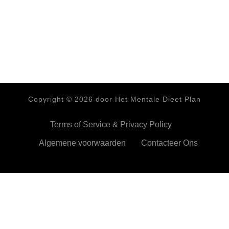
Copyright ©
2026
door Het Mentale Dieet Plan
Terms of Service & Privacy Policy
Algemene voorwaarden
Contacteer Ons
HetMentaleDieetPlan.com gebruikt cookies om je ervan te
verzekeren dat je de beste ervaring beleeft op onze website
Ok,prima!
Meer info
Privacy & Cookies Policy