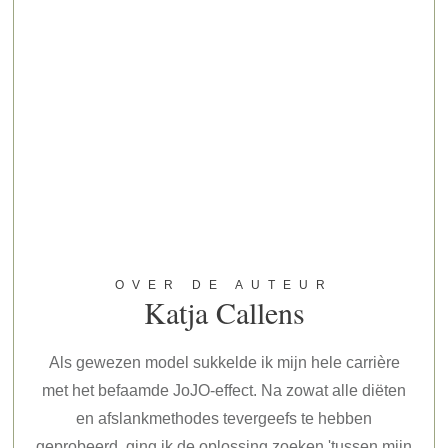
OVER DE AUTEUR
Katja Callens
Als gewezen model sukkelde ik mijn hele carrière
met het befaamde JoJO-effect. Na zowat alle diëten
en afslankmethodes tevergeefs te hebben
geprobeerd, ging ik de oplossing zoeken 'tussen mijn