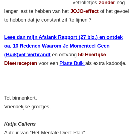
vetrolletjes
zonder
nog
langer last te hebben van het
JOJO-effect
of het gevoel
te hebben dat je constant zit ‘te lijnen’?
Lees dan mijn Afslank Rapport (27 blz.) en ontdek
oa. 10 Redenen Waarom Je Momenteel Geen
(Buik)vet Verbrandt
en ontvang
50 Heerlijke
Dieetrecepten
voor een
Platte Buik
als extra kadootje.
Tot binnenkort,
Vriendelijke groetjes,
Katja Callens
Auteur van “Het Mentale Dieet Plan”