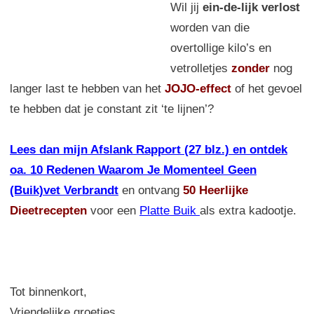
Wil jij
ein-de-lijk verlost
worden van die
overtollige kilo’s en
vetrolletjes
zonder
nog
langer last te hebben van het
JOJO-effect
of het gevoel
te hebben dat je constant zit ‘te lijnen’?
Lees dan mijn Afslank Rapport (27 blz.) en ontdek
oa. 10 Redenen Waarom Je Momenteel Geen
(Buik)vet Verbrandt
en ontvang
50 Heerlijke
Dieetrecepten
voor een
Platte Buik
als extra kadootje.
Tot binnenkort,
Vriendelijke groetjes,