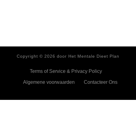
Copyright ©
2026
door Het Mentale Dieet Plan
Terms of Service & Privacy Policy
Algemene voorwaarden
Contacteer Ons
HetMentaleDieetPlan.com gebruikt cookies om je ervan te
verzekeren dat je de beste ervaring beleeft op onze website
Ok,prima!
Meer info
Privacy & Cookies Policy